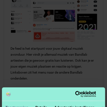
De feed is het startpunt voor jouw digitaal muziek
avonduur. Hier vindt je allemaal muziek van Bandlab
artiesten die je gewoon gratis kan luisteren. Ook kan je er
jouw eigen muziek plaatsen en reactie op krijgen.
Linksboven zit het menu naar de andere Bandlab
onderdelen.
Naar je Feed