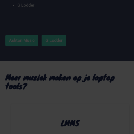
G Lodder
Ashton Music
G Lodder
Meer muziek maken op je laptop
tools?
LMMS