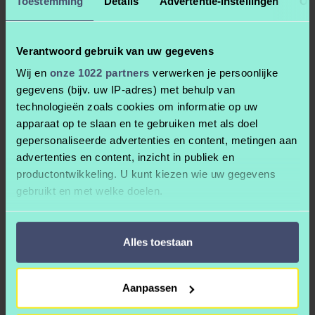
Toestemming
Details
Advertentie-instellingen
Ov
Verantwoord gebruik van uw gegevens
Wij en
onze 1022 partners
verwerken je persoonlijke
Voordelen
gegevens (bijv. uw IP-adres) met behulp van
technologieën zoals cookies om informatie op uw
apparaat op te slaan en te gebruiken met als doel
Het eerste voordeel is dat het 100% gratis is en rechten vrij.
gepersonaliseerde advertenties en content, metingen aan
BandLab is ontzettend uitgebreid en het ziet er allemaal
advertenties en content, inzicht in publiek en
professioneel en modern uit. Maar het tofste is dat het niet één
productontwikkeling. U kunt kiezen wie uw gegevens
ding is maar jij als maker kan kiezen of je voor de meer
gebruikt en met welke doelen.
eenvoudigere online versie gaat of voor Cakewalk. En er is een hele
community van makers waar jij inspiratie kan vinden.
Als u het toestaat, willen we ook graag:
Alles toestaan
Informatie verzamelen over uw geografische
locatie, die tot een paar meter nauwkeurig kan zijn
Nadelen
Uw apparaat identificeren door het actief te
Aanpassen
scannen op specifieke eigenschappen (fingerprinting)
Lees meer over hoe uw persoonlijke gegevens worden