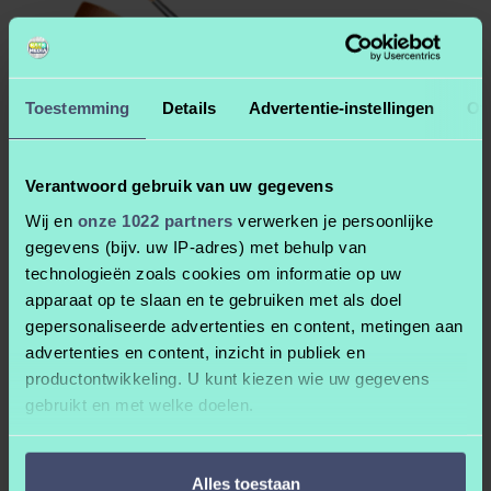
Toestemming
Details
Advertentie-instellingen
Ov
Verantwoord gebruik van uw gegevens
Wij en
onze 1022 partners
verwerken je persoonlijke
gegevens (bijv. uw IP-adres) met behulp van
technologieën zoals cookies om informatie op uw
apparaat op te slaan en te gebruiken met als doel
Alles over kleur!
gepersonaliseerde advertenties en content, metingen aan
advertenties en content, inzicht in publiek en
Kleur is iets fantastisch. Stel je voor dat er geen keur zou zijn…
productontwikkeling. U kunt kiezen wie uw gegevens
ondenkbaar toch?
gebruikt en met welke doelen.
Maar hoe zit dat eigenlijk met die kleuren? Wat is rood, groen of
Als u het toestaat, willen we ook graag:
lichtblauw? Hoe leg je kleuren vast? Hoe werk je ermee, op een
Alles toestaan
Informatie verzamelen over uw geografische