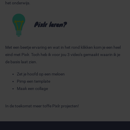
het onderwijs.
informatie die u aan ze heeft verstrekt of die ze hebben
verzameld op basis van uw gebruik van hun services.
Pixlr leren?
Met een beetje ervaring en wat in het rond klikken kom je een heel
eind met Pixlr. Toch heb ik voor jou 3 video’s gemaakt waarin ik je
de basis laat zien.
Zet je hoofd op een meloen
Pimp een template
Maak een collage
In de toekomst meer toffe Pixlr projecten!