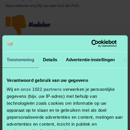
deze redenen erg blij van een tool als Pixlr.
Nadelen
Reclame en niet alles zit in de gratis versie. Dat zijn de 2 grootste
nadelen. Ik hoop dat ze in de toekomst genoeg gratis laten om ook
de gratis versie leuk te houden. Verder, deze tool is niet voor de
Toestemming
Details
Advertentie-instellingen
Ov
professional die helemaal idolaat is van Photoshop. Of die mijn
complete training over Gimp heeft gevolgd die zal bepaalde
Verantwoord gebruik van uw gegevens
functies missen. Zoals de [ en ] als sneltoets voor het groter of
kleiner maken van je Brush. Maar zoals altijd, juist omdat Pixlr
Wij en
onze 1022 partners
verwerken je persoonlijke
minder ‘pro’ functioneert is deze wel veel simpeler en zeer geschikt
gegevens (bijv. uw IP-adres) met behulp van
voor de beginneling.
technologieën zoals cookies om informatie op uw
apparaat op te slaan en te gebruiken met als doel
gepersonaliseerde advertenties en content, metingen aan
Gratis – freeware
advertenties en content, inzicht in publiek en