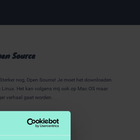
pen Source
 Sterker nog, Open Source! Je moet het downloaden
n Linux. Het kan volgens mij ook op Mac OS maar
tiger verhaal gaat worden.
 maker?