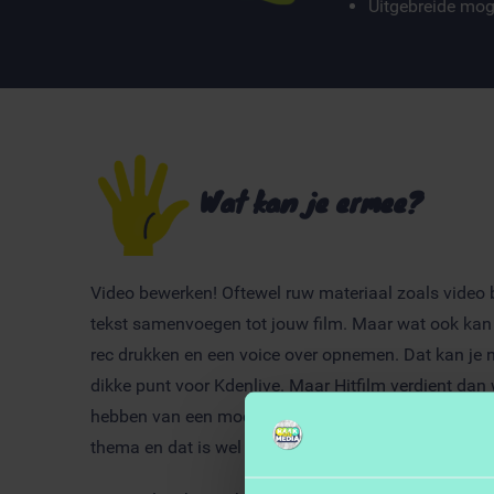
Uitgebreide mog
Wat kan je ermee?
Video bewerken! Oftewel ruw materiaal zoals video b
tekst samenvoegen tot jouw film. Maar wat ook kan is 
rec drukken en een voice over opnemen. Dat kan je n
dikke punt voor Kdenlive. Maar Hitfilm verdient dan
hebben van een moderner uiterlijk. Maar Kdenlive he
thema en dat is wel mooi.