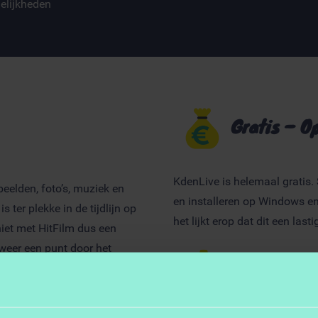
elijkheden
Gratis – O
KdenLive is helemaal gratis.
eelden, foto’s, muziek en
en installeren op Windows e
ter plekke in de tijdlijn op
het lijkt erop dat dit een las
iet met HitFilm dus een
 weer een punt door het
Wie is de
eft wel een donker grijs