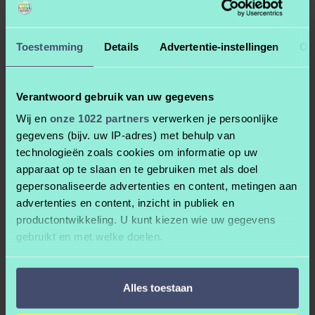
Webcam
Afbeeldingen
Toestemming
Details
Advertentie-instellingen
Ov
Video
Je scherm van je computer
Of alleen één programma
Verantwoord gebruik van uw gegevens
Slideshow
Wij en
onze 1022 partners
verwerken je persoonlijke
Geluid van je microfoon
gegevens (bijv. uw IP-adres) met behulp van
Geluid van je laptop
technologieën zoals cookies om informatie op uw
apparaat op te slaan en te gebruiken met als doel
gepersonaliseerde advertenties en content, metingen aan
En al deze bronnen kan je in de scène op de goede plek zetten,
advertenties en content, inzicht in publiek en
grootte aanpassen en wat al niet meer. En ook het volume van het
productontwikkeling. U kunt kiezen wie uw gegevens
geluid regelen.
gebruikt en met welke doelen.
4. Effecten
Als u het toestaat, willen we ook graag:
Maar ook als ik Splitcam eenvoudig in gebruik toch zitten er wel een
Alles toestaan
Informatie verzamelen over uw geografische
aantal toffe functies in. Zoals kleurcorrectie, je kan je huid zachter
locatie, die tot een paar meter nauwkeurig kan zijn