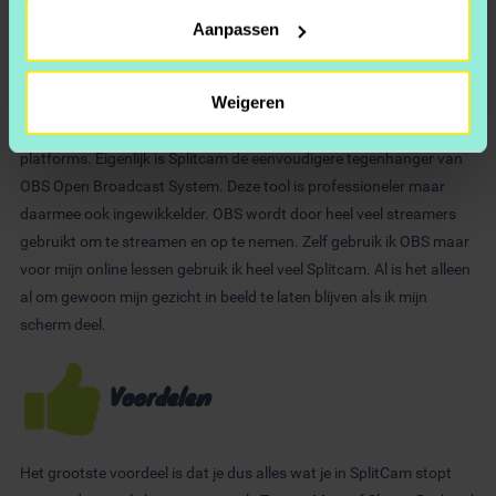
eruit laten zien en ook kan je als je een groene achtergrond hebt die
Uw apparaat identificeren door het actief te
Aanpassen
weghalen door een greenscreen effect toe te voegen aan je
scannen op specifieke eigenschappen (fingerprinting)
camera.
Lees meer over hoe uw persoonlijke gegevens worden
5. streamen
verwerkt en stel uw voorkeuren in het
detailgedeelte
in.
Weigeren
U kunt uw toestemming op elk moment wijzigen of
Ook kan je met Splitcam live streamen naar YouTube en andere
intrekken in de Cookieverklaring.
platforms. Eigenlijk is Splitcam de eenvoudigere tegenhanger van
OBS Open Broadcast System. Deze tool is professioneler maar
We gebruiken cookies om content en advertenties te
daarmee ook ingewikkelder. OBS wordt door heel veel streamers
personaliseren, om functies voor social media te bieden
gebruikt om te streamen en op te nemen. Zelf gebruik ik OBS maar
en om ons websiteverkeer te analyseren. Ook delen we
voor mijn online lessen gebruik ik heel veel Splitcam. Al is het alleen
informatie over uw gebruik van onze site met onze
al om gewoon mijn gezicht in beeld te laten blijven als ik mijn
partners voor social media, adverteren en analyse. Deze
scherm deel.
partners kunnen deze gegevens combineren met andere
informatie die u aan ze heeft verstrekt of die ze hebben
Voordelen
verzameld op basis van uw gebruik van hun services.
Het grootste voordeel is dat je dus alles wat je in SplitCam stopt