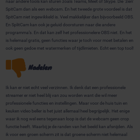
naar andere tools kan sturen zoals Teams, Meet of Skype. Die ‘zien’
SpitCam dan als een webcam. En het tweede grote voordeel is dat
SpitCam niet ingewikkeld is. Veel makkelijker dan bijvoorbeeld OBS.
En SplitCam kan ook je geluid doorsturen naar die andere
programma’s. En dat kan zelf het professionelere OBS niet. En het
is helemaal gratis, geen functies waar je toch voor moet betalen en
ook geen gedoe met watermerken of tijdlimieten. Echt een top tool!
Nadelen
Ik kan er niet echt veel verzinnen. Ik denk dat een professionele
streamer er niet heel blij van zou worden want die wil meer
professionele functies en instellingen. Maar voor de huis tuin en
keuken video beller is het juist allemaal heel begrijpelijk. Het enige
waar ik nog wel eens tegenaan loop is dat de webcam geen crop
functie heeft. Waarbij je de randen van het beeld kan afsnijden. Als
ik voor een groen scherm zit is dat groene scherm niet helemaal