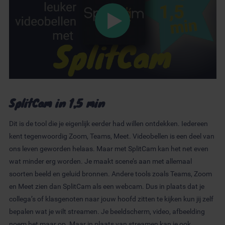
SplitCam in 1,5 min
Dit is de tool die je eigenlijk eerder had willen ontdekken. Iedereen
kent tegenwoordig Zoom, Teams, Meet. Videobellen is een deel van
ons leven geworden helaas. Maar met SplitCam kan het net even
wat minder erg worden. Je maakt scene’s aan met allemaal
soorten beeld en geluid bronnen. Andere tools zoals Teams, Zoom
en Meet zien dan SplitCam als een webcam. Dus in plaats dat je
collega’s of klasgenoten naar jouw hoofd zitten te kijken kun jij zelf
bepalen wat je wilt streamen. Je beeldscherm, video, afbeelding
noem het maar op. Maar in plaats van streamen kan je ook