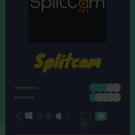
Splitcam
Mogelijkheden
Moeilijkheid