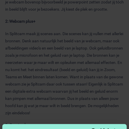
je webcam bovenop bijvoorbeeld je powerpoint zetten zodat jij tóch
in beeld blijft voor je bezoekers. Jij kiest de plek en grootte.
2: Webcam plus+
In Splitcam maak jij scenes aan. Die scenes kan jij vullen met allerlei
bronnen. Denk aan natuurlijk het beeld van je webcam, maar ook
afbeeldingen video’s en een beeld van je laptop. Ook geluidbronnen
zoals je microfoon en het geluid van je laptop. Die bronnen kan je
neerzeten waar je maar wilt en opleuken met allemaal effecten. En
nu komt het: het eindresultaat (beeld en geluid) kan jij in Zoom,
Teams en Meet binnen laten komen. Want in plaats van de gewone
webcam zie je Spltcam daar ook tussen staan! Eigenlijk is Splitcam
een digtiale extra webcam waarvan jij het beeld en geluid enorm
kan pimpen met allemaal bronnen. Dus in plaats van alleen jouw
hoofd kan jij wat je maar wilt in beeld brengen. De mogelijkheden
zijn eindeloos!
3. Soorten bronnen