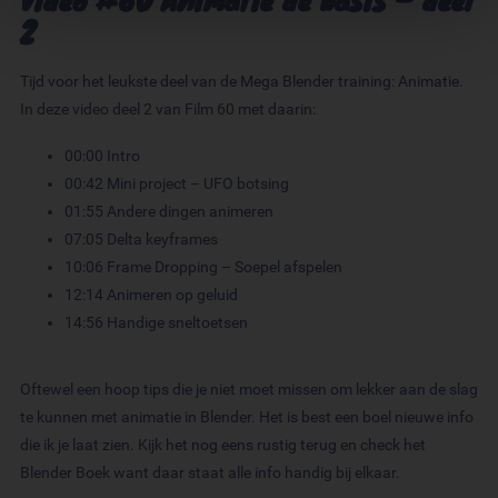
2
We gebruiken cookies om content en advertenties te
personaliseren, om functies voor social media te bieden
en om ons websiteverkeer te analyseren. Ook delen we
Tijd voor het leukste deel van de Mega Blender training: Animatie.
informatie over uw gebruik van onze site met onze
In deze video deel 2 van Film 60 met daarin:
partners voor social media, adverteren en analyse. Deze
partners kunnen deze gegevens combineren met andere
00:00
Intro
informatie die u aan ze heeft verstrekt of die ze hebben
00:42
Mini project – UFO botsing
verzameld op basis van uw gebruik van hun services.
01:55
Andere dingen animeren
07:05
Delta keyframes
10:06
Frame Dropping – Soepel afspelen
12:14
Animeren op geluid
14:56
Handige sneltoetsen
Oftewel een hoop tips die je niet moet missen om lekker aan de slag
te kunnen met animatie in Blender. Het is best een boel nieuwe info
die ik je laat zien. Kijk het nog eens rustig terug en check het
Blender Boek want daar staat alle info handig bij elkaar.