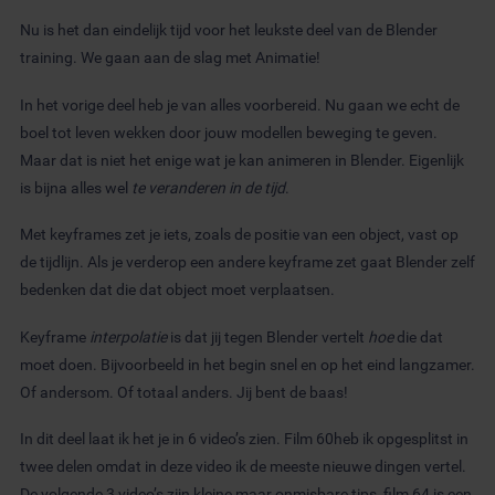
Nu is het dan eindelijk tijd voor het leukste deel van de Blender
training. We gaan aan de slag met Animatie!
In het vorige deel heb je van alles voorbereid. Nu gaan we echt de
boel tot leven wekken door jouw modellen beweging te geven.
Maar dat is niet het enige wat je kan animeren in Blender. Eigenlijk
is bijna alles wel
te veranderen in de tijd
.
Met keyframes zet je iets, zoals de positie van een object, vast op
de tijdlijn. Als je verderop een andere keyframe zet gaat Blender zelf
bedenken dat die dat object moet verplaatsen.
Keyframe
interpolatie
is dat jij tegen Blender vertelt
hoe
die dat
moet doen. Bijvoorbeeld in het begin snel en op het eind langzamer.
Of andersom. Of totaal anders. Jij bent de baas!
In dit deel laat ik het je in 6 video’s zien. Film 60heb ik opgesplitst in
twee delen omdat in deze video ik de meeste nieuwe dingen vertel.
De volgende 3 video’s zijn kleine maar onmisbare tips, film 64 is een