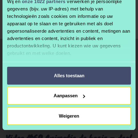
Wij en
onze 1022 partners
verwerken je persoonlijke
23:27
Mini project: UFO Botsing
gegevens (bijv. uw IP-adres) met behulp van
technologieën zoals cookies om informatie op uw
apparaat op te slaan en te gebruiken met als doel
gepersonaliseerde advertenties en content, metingen aan
advertenties en content, inzicht in publiek en
productontwikkeling. U kunt kiezen wie uw gegevens
gebruikt en met welke doelen.
Als u het toestaat, willen we ook graag:
Alles toestaan
Informatie verzamelen over uw geografische
locatie, die tot een paar meter nauwkeurig kan zijn
Uw apparaat identificeren door het actief te
Aanpassen
scannen op specifieke eigenschappen (fingerprinting)
Lees meer over hoe uw persoonlijke gegevens worden
verwerkt en stel uw voorkeuren in het
detailgedeelte
in.
Weigeren
U kunt uw toestemming op elk moment wijzigen of
intrekken in de Cookieverklaring.
Video #60 Animatie de basis – deel