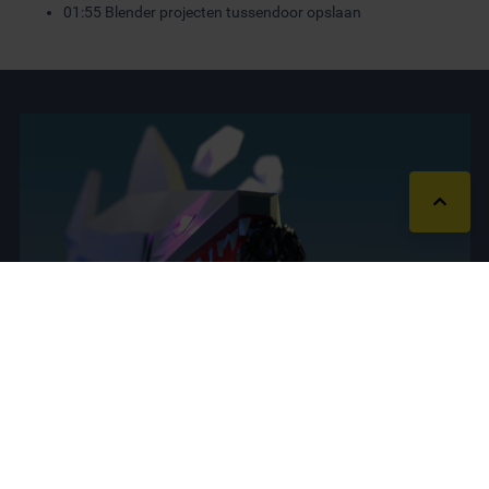
01:55
Blender projecten tussendoor opslaan