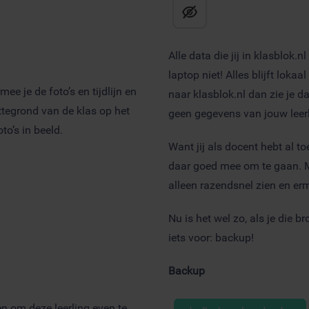
Alle data die jij in klasblok.
laptop niet! Alles blijft loka
 je de foto’s en tijdlijn en
naar klasblok.nl dan zie je d
attegrond van de klas op het
geen gegevens van jouw leerl
to’s in beeld.
Want jij als docent hebt al to
daar goed mee om te gaan. Met
alleen razendsnel zien en er
Nu is het wel zo, als je die 
iets voor: backup!
Backup
n om deze leerling even te