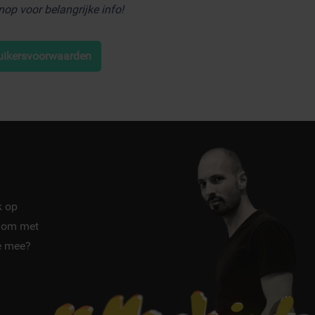
knop voor belangrijke info!
uikersvoorwaarden
k op
 om met
je mee?