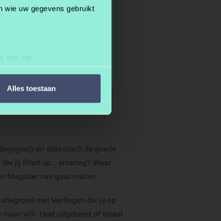
en wie uw gegevens gebruikt
g kan zijn
erprinting)
t
detailgedeelte
in. U kunt uw
Alles toestaan
 media te bieden en om ons
ze partners voor social
nformatie die u aan ze heeft
pedagogisch en didactisch de goede
e jij filtert op… ervaring? Waar
m in Magister van gaat maken.
ttegrond met leerlingen die jij op
e maar wilt. Heel uitgebreid of totaal