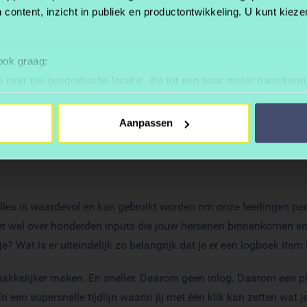
 content, inzicht in publiek en productontwikkeling. U kunt kiez
 ook graag:
 over uw geografische locatie, die tot een paar meter nauwkeuri
eren door het actief te scannen op specifieke eigenschappen (fing
onlijke gegevens worden verwerkt en stel uw voorkeuren in he
Aanpassen
jzigen of intrekken in de Cookieverklaring.
ent en advertenties te personaliseren, om functies voor social
. Ook delen we informatie over uw gebruik van onze site met on
e. Deze partners kunnen deze gegevens combineren met andere i
es, alles is waardevol en kan gebruikt worden om onze leerlingen 
erzameld op basis van uw gebruik van hun services.
t wel over honderden inputs die jouw hersenen binnenkomen en di
? Wat is er uiteindelijk zo belangrijk dat je er een logboek ite
makkelijker maken. En sneller. Daarom geen inlog. Daarom een pla
En een supersnelle tijdlijn waarin jij met één klik kan zetten wat j