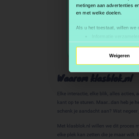
metingen aan advertenties en
en met welke doelen.
Als u het toestaat, willen we
Informatie verzamelen
Uw apparaat identific
Lees meer over hoe uw perso
Weigeren
toestemming op elk moment wi
Waarom klasblok.nl
We gebruiken cookies om cont
websiteverkeer te analyseren
media, adverteren en analys
Elke interactie, elke blik, alles acti
verstrekt of die ze hebben v
kant op te sturen. Maar…dan heb je he
schenk je aandacht aan? Wat negeer je
Met klasblok.nl willen we dit proces 
elke plek kan zetten die je maar wilt. 