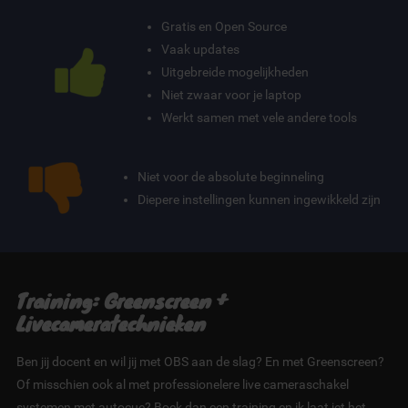
Gratis en Open Source
Vaak updates
Uitgebreide mogelijkheden
Niet zwaar voor je laptop
Werkt samen met vele andere tools
Niet voor de absolute beginneling
Diepere instellingen kunnen ingewikkeld zijn
Training: Greenscreen +
Livecameratechnieken
Ben jij docent en wil jij met OBS aan de slag? En met Greenscreen?
Of misschien ook al met professionelere live cameraschakel
systemen met autocue? Boek dan een training en ik laat jet het