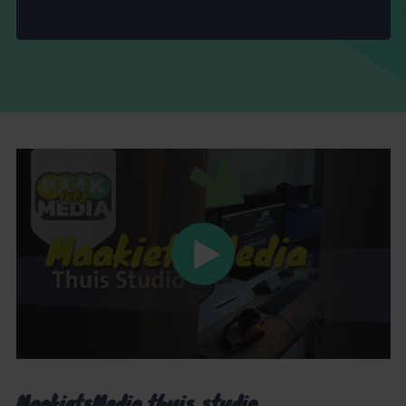
MaakietsMedia thuis studio