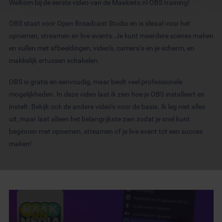
Welkom bij de eerste video van de Maakiets.nl OBS training!
en om ons websiteverkeer te analyseren. Ook delen we
informatie over uw gebruik van onze site met onze
OBS staat voor Open Broadcast Studio en is ideaal voor het
partners voor social media, adverteren en analyse. Deze
opnemen, streamen en live events. Je kunt meerdere scenes maken
partners kunnen deze gegevens combineren met andere
en vullen met afbeeldingen, video’s, camera’s en je scherm, en
informatie die u aan ze heeft verstrekt of die ze hebben
makkelijk ertussen schakelen.
verzameld op basis van uw gebruik van hun services.
OBS is gratis en eenvoudig, maar biedt veel professionele
mogelijkheden. In deze video laat ik zien hoe je OBS installeert en
instelt. Bekijk ook de andere video’s voor de basis. Ik leg niet alles
uit, maar laat alleen het belangrijkste zien zodat je snel kunt
beginnen met opnemen, streamen of je live event tot een succes
maken!