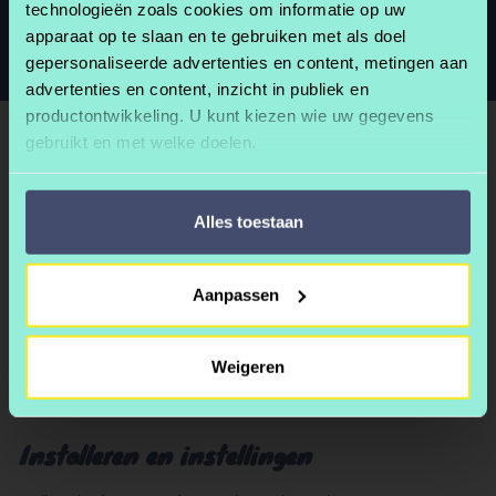
technologieën zoals cookies om informatie op uw
Boek de training!
apparaat op te slaan en te gebruiken met als doel
gepersonaliseerde advertenties en content, metingen aan
advertenties en content, inzicht in publiek en
productontwikkeling. U kunt kiezen wie uw gegevens
gebruikt en met welke doelen.
Als u het toestaat, willen we ook graag:
Alles toestaan
Informatie verzamelen over uw geografische
locatie, die tot een paar meter nauwkeurig kan zijn
Uw apparaat identificeren door het actief te
Aanpassen
scannen op specifieke eigenschappen (fingerprinting)
Lees meer over hoe uw persoonlijke gegevens worden
verwerkt en stel uw voorkeuren in het
detailgedeelte
in.
Weigeren
U kunt uw toestemming op elk moment wijzigen of
intrekken in de Cookieverklaring.
Installeren en instellingen
We gebruiken cookies om content en advertenties te
personaliseren, om functies voor social media te bieden