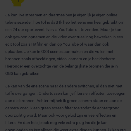
Ja kan live streamen en daarmee ben je eigenlijk je eigen online
televisiezender, hoe tof is dat! Ik heb het eens een keer gebruikt om
een 24 uur sportevent live via YouTube uit te zenden. Maar je kan
ook gewoon opnemen en die video eventueel nog bewerken in een
edit tool zoals Hitfilm en dan op YouTube of waar dan ook
uploaden. Je kan in OSB scenes aanmaken en die vullen met
bronnen zoals afbeeldingen, video, camera en je beeldscherm.
Hieronder een overzichtje van de belangrijkste bronnen die je in
OBS kan gebruiken.
Je kan van de ene scene naar de andere switchen, al dan niet met
toffe overgangen. Ondertussen kan je filters en effecten toevoegen
aan die bronnen. Achter mij heb ik groen scherm staan en aan de
camera voeg ik een green screen filter toe zodat de achtergrond
doorzichtig word. Maar ook voor geluid zijn er veel effecten en
filters. En dan heb je ook nog vele extra plug ins die je kan
downloaden en installeren die weer extra dingen kunnen. Ik kan erg