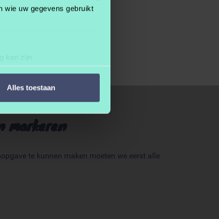
en wie uw gegevens gebruikt
s
g kan zijn
erprinting)
t
detailgedeelte
in. U kunt uw
Alles toestaan
 media te bieden en om ons
n markeren
ze partners voor social
nformatie die u aan ze heeft
opgave te kunnen maken moeten we eerst alle