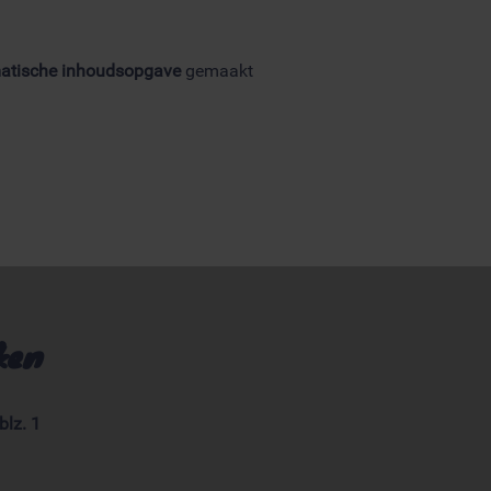
atische inhoudsopgave
gemaakt
ken
blz. 1