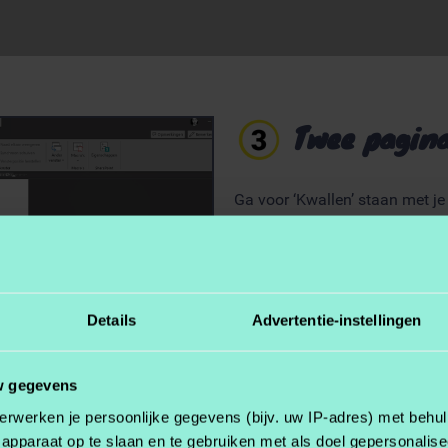
Twee pagina
Ga voor ‘Kwallen’ staan met je
Hou
Ctrl
ingedrukt
Druk op
Enter
Details
Advertentie-instellingen
Doe dat twee keer en je hebt 
Beeld aanpasse
w gegevens
erwerken je persoonlijke gegevens (bijv. uw IP-adres) met behul
apparaat op te slaan en te gebruiken met als doel gepersonalise
Om die nieuwe pagina’s goed in