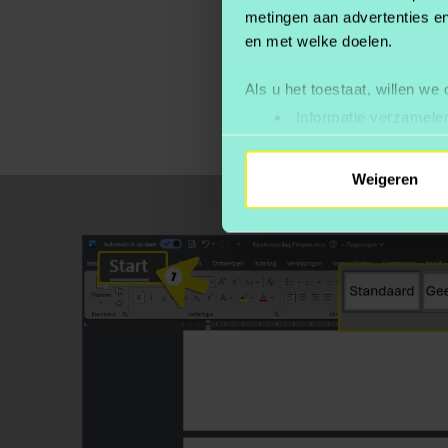
metingen aan advertenties en
en met welke doelen.
Als u het toestaat, willen we
Informatie verzamelen
Uw apparaat identific
Lees meer over hoe uw perso
Weigeren
toestemming op elk moment wi
We gebruiken cookies om cont
websiteverkeer te analyseren
media, adverteren en analys
verstrekt of die ze hebben v