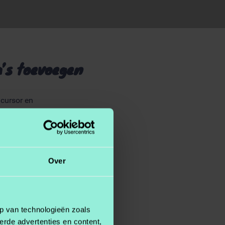
’s toevoegen
 cursor en
Over
twee bladzijden toegevoegd.
n
p van technologieën zoals
erde advertenties en content,
 beeld te krijgen: