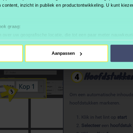
 content, inzicht in publiek en productontwikkeling. U kunt kiez
Klik in het lint op Beeld
Klik op Verticaal
 ook graag:
Klik op Meerdere Pagina’
 over uw geografische locatie, die tot een paar meter nauwkeuri
eren door het actief te scannen op specifieke eigenschappen (fing
onlijke gegevens worden verwerkt en stel uw voorkeuren in he
Aanpassen
jzigen of intrekken in de Cookieverklaring.
ent en advertenties te personaliseren, om functies voor social
Hoofdstukke
. Ook delen we informatie over uw gebruik van onze site met on
e. Deze partners kunnen deze gegevens combineren met andere i
erzameld op basis van uw gebruik van hun services.
Om een automatische inhouds
hoofdstukken markeren.
Klik in het lint op
start
Selecteer
een
hoofdstuk