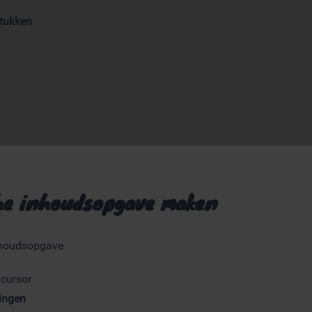
stukken
e inhoudsopgave maken
nhoudsopgave
 cursor
zingen