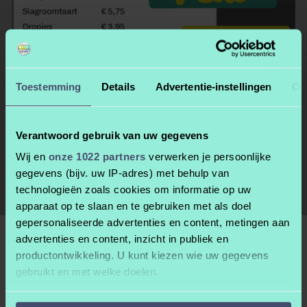
Mooi rijtje maken
Toestemming
Details
Advertentie-instellingen
Ov
Gebruik de TAB toets om de bedragen netjes onder elkaar te zetten.
Verantwoord gebruik van uw gegevens
Wij en
onze 1022 partners
verwerken je persoonlijke
Hoe? Kijk de video
gegevens (bijv. uw IP-adres) met behulp van
technologieën zoals cookies om informatie op uw
apparaat op te slaan en te gebruiken met als doel
gepersonaliseerde advertenties en content, metingen aan
advertenties en content, inzicht in publiek en
productontwikkeling. U kunt kiezen wie uw gegevens
gebruikt en met welke doelen.
Als u het toestaat, willen we ook graag: