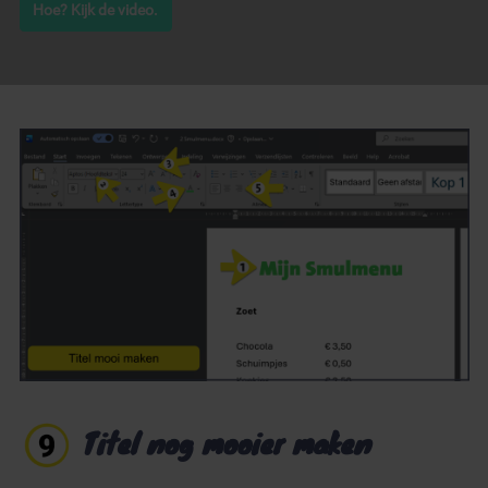
Hoe? Kijk de video.
Titel nog mooier maken