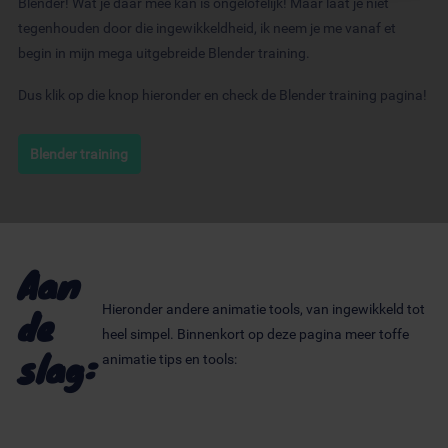
Blender! Wat je daar mee kan is ongelofelijk! Maar laat je niet
informatie over uw gebruik van onze site met onze
tegenhouden door die ingewikkeldheid, ik neem je me vanaf et
partners voor social media, adverteren en analyse. Deze
begin in mijn mega uitgebreide Blender training.
partners kunnen deze gegevens combineren met andere
informatie die u aan ze heeft verstrekt of die ze hebben
Dus klik op die knop hieronder en check de Blender training pagina!
verzameld op basis van uw gebruik van hun services.
Blender training
Aan
de
Hieronder andere animatie tools, van ingewikkeld tot
heel simpel. Binnenkort op deze pagina meer toffe
slag:
animatie tips en tools: